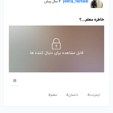
yekta_farhadi
4 سال پیش
خاطره معلم...؟
قابل مشاهده برای دنبال کننده ها
اینترنت#
داستان#
معلم#