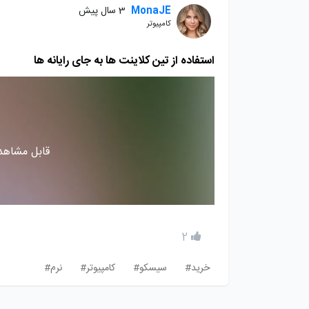
MonaJE
3 سال پیش
کامپیوتر
استفاده از تین کلاینت ها به جای رایانه ها
قابل مشاهده
2
خرید#
سیسکو#
کامپیوتر#
نرم#