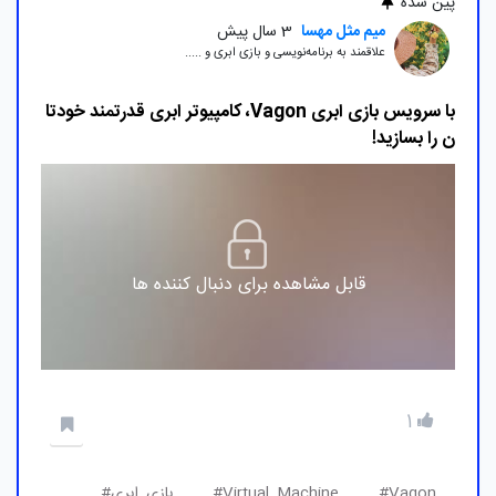
پین شده
میم مثل مهسا
3 سال پیش
علاقمند به برنامه‌نویسی و بازی ابری و .....
با سرویس بازی ابری Vagon، کامپیوتر ابری قدرتمند خودتا
ن را بسازید!
قابل مشاهده برای دنبال کننده ها
1
Vagon#
Virtual_Machine#
بازی_ابری#