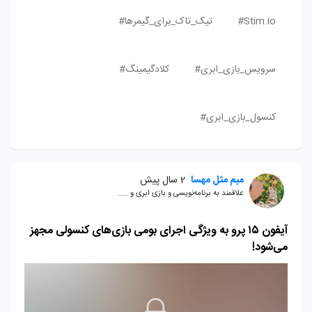
Stim.io#
تیک_تاک_برای_گیمرها#
سرویس_بازی_ابری#
کلادگیمینگ#
کنسول_بازی_ابری#
میم مثل مهسا
2 سال پیش
علاقمند به برنامه‌نویسی و بازی ابری و .....
آیفون ۱۵ پرو به ویژگی اجرای بومی بازی‌های کنسولی مجهز
می‌شود!