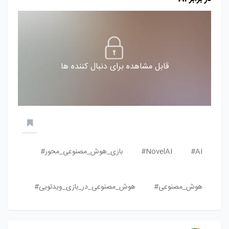
قابل مشاهده برای دنبال کننده ها
AI#
NovelAI#
بازی_هوش_مصنوعی_محور#
هوش_مصنوعی#
هوش_مصنوعی_در_بازی_ویدئویی#