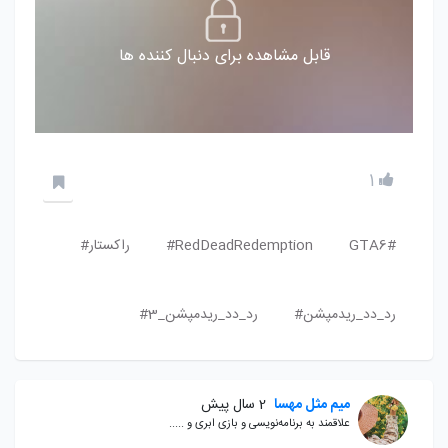
قابل مشاهده برای دنبال کننده ها
1
GTA6#
RedDeadRedemption#
راکستار#
رد_دد_ریدمپشن#
رد_دد_ریدمپشن_3#
میم مثل مهسا
2 سال پیش
علاقمند به برنامه‌نویسی و بازی ابری و .....