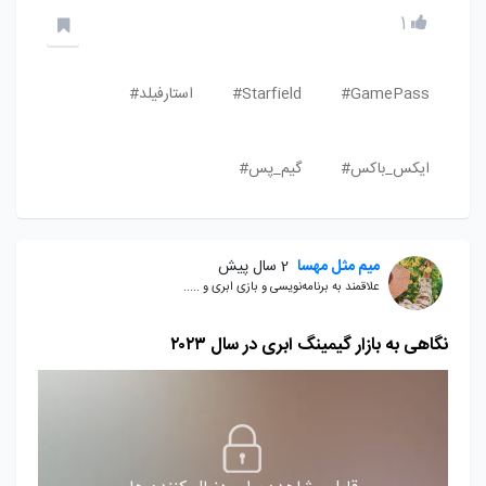
1
GamePass#
Starfield#
استارفیلد#
ایکس_باکس#
گیم_پس#
میم مثل مهسا
2 سال پیش
علاقمند به برنامه‌نویسی و بازی ابری و .....
نگاهی به بازار گیمینگ ابری در سال ۲۰۲۳