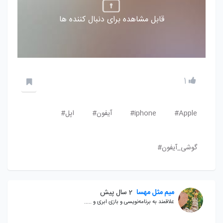
قابل مشاهده برای دنبال کننده ها
1
Apple#
iphone#
آیفون#
اپل#
گوشی_آیفون#
میم مثل مهسا
2 سال پیش
علاقمند به برنامه‌نویسی و بازی ابری و .....