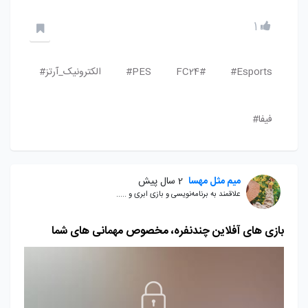
1
Esports#
FC24#
PES#
الکترونیک_آرتز#
فیفا#
میم مثل مهسا
2 سال پیش
علاقمند به برنامه‌نویسی و بازی ابری و .....
بازی های آفلاین چندنفره، مخصوص مهمانی های شما