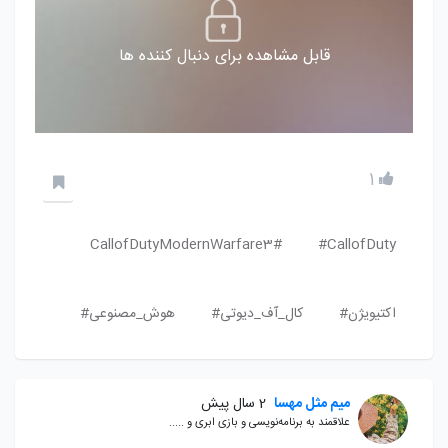
قابل مشاهده برای دنبال کننده ها
1
CallofDutyModernWarfare3#
CallofDuty#
اکتیویژن#
کال_آف_دیوتی#
هوش_مصنوعی#
میم مثل مهسا
2 سال پیش
علاقمند به برنامه‌نویسی و بازی ابری و .....