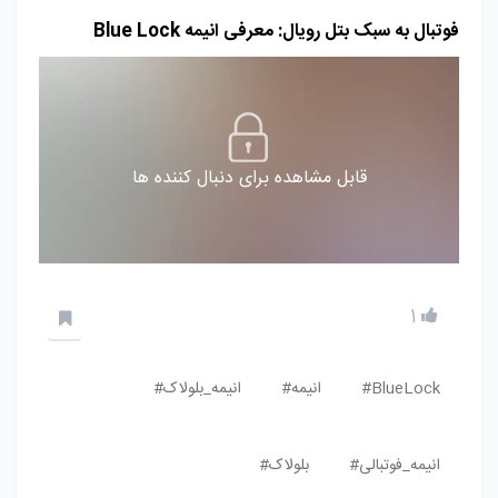
فوتبال به سبک بتل رویال: معرفی انیمه Blue Lock
قابل مشاهده برای دنبال کننده ها
1
BlueLock#
انیمه#
انیمه_بلولاک#
انیمه_فوتبالی#
بلولاک#