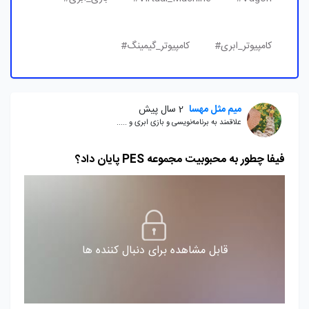
کامپیوتر_ابری#
کامپیوتر_گیمینگ#
میم مثل مهسا
2 سال پیش
علاقمند به برنامه‌نویسی و بازی ابری و .....
فیفا چطور به محبوبیت مجموعه PES پایان داد؟
قابل مشاهده برای دنبال کننده ها