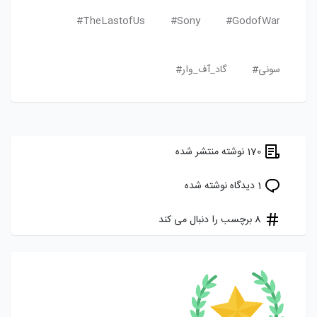
TheLastofUs#
Sony#
GodofWar#
سونی#
گاد_آف_وار#
170 نوشته منتشر شده
1 دیدگاه نوشته شده
8 برچسب را دنبال می کند