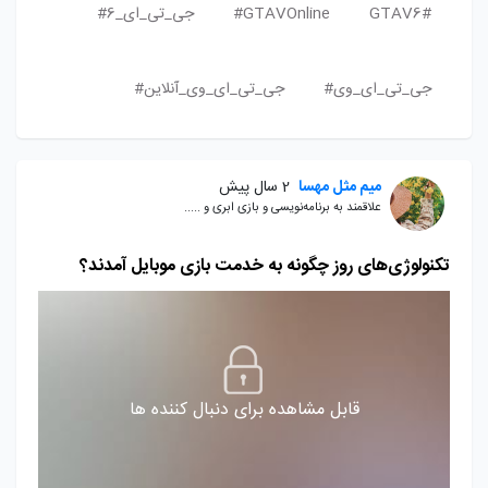
GTAV6#
GTAVOnline#
جی_تی_ای_6#
جی_تی_ای_وی#
جی_تی_ای_وی_آنلاین#
میم مثل مهسا
2 سال پیش
علاقمند به برنامه‌نویسی و بازی ابری و .....
تکنولوژی‌های روز چگونه به خدمت بازی موبایل آمدند؟
قابل مشاهده برای دنبال کننده ها