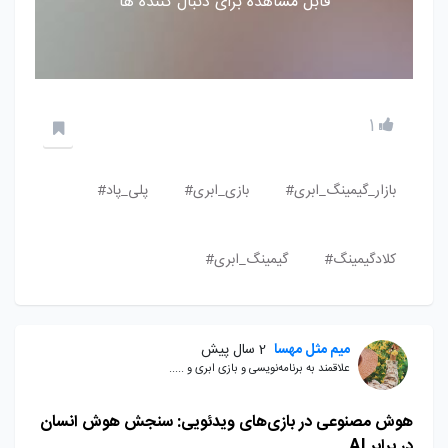
قابل مشاهده برای دنبال کننده ها
1
بازار_گیمینگ_ابری#
بازی_ابری#
پلی_پاد#
کلادگیمینگ#
گیمینگ_ابری#
میم مثل مهسا
2 سال پیش
علاقمند به برنامه‌نویسی و بازی ابری و .....
هوش مصنوعی در بازی‌های ویدئویی: سنجش هوش انسان
در برابر AI