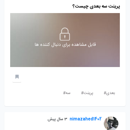
پرینت سه ‌بعدی چیست؟
قابل مشاهده برای دنبال کننده ها
‌بعدی#
پرینت#
سه#
nimazahed1402
3 سال پیش