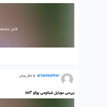
قابل مشاهده
artanleather
5 سال پیش
بررسی موبایل شیائومی پوکو m3