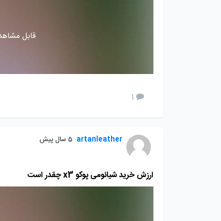
قابل مشاهده
1
artanleather
5 سال پیش
ارزش خرید شیائومی پوکو x3 چقدر است