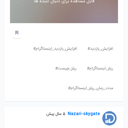
قابل مشاهده برای دنبال کننده ها
افزایش_بازدید#
افزایش_بازدید_اینستاگرام#
ریلز_اینستاگرام#
ریلز_چیست#
مدت_زمان_ریلز_اینستاگرام#
Nazari-skygate
5 سال پیش