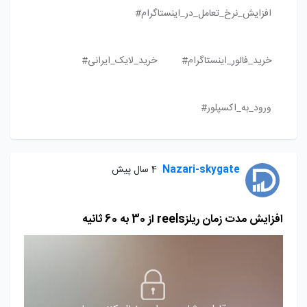
افزایش_نرخ_تعامل_در_اینستاگرام#
خرید_فالور_اینستاگرام#
خرید_لایک_ایرانی#
ورود_به_اکسپلور#
Nazari-skygate
4 سال پیش
افزایش مدت زمان ریلزreels از 30 به 60 ثانیه