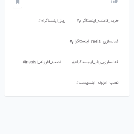
1
خرید_کامنت_اینستاگرام#
ریلز_اینستاگرام#
فعالسازی_reels_اینستاگرام#
فعالسازی_ریلز_اینیستاگرام#
نصب_افزونه_inssist#
نصب_افزونه_اینسیست#