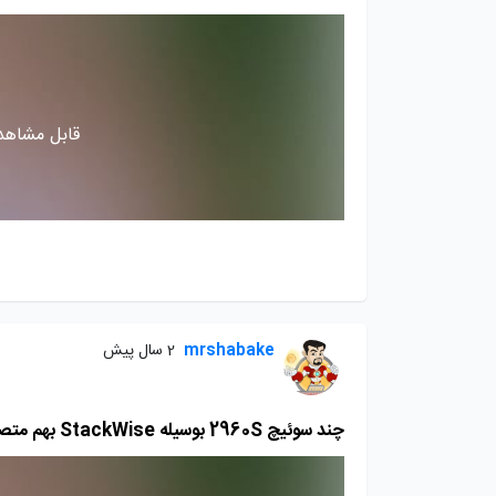
قابل مشاهده
mrshabake
2 سال پیش
چند سوئیچ 2960S بوسیله StackWise بهم متصل می شود