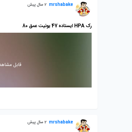
mrshabake
2 سال پیش
رک HPA ايستاده 47 يونيت عمق 80
قابل مشاهده
mrshabake
2 سال پیش