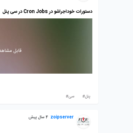
دستورات خوداجراشو در Cron Jobs در سی پنل
قابل مشاهده
پنل#
سی#
zoipserver
4 سال پیش