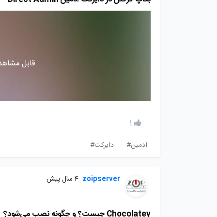
قابل مشاهده
1
ادمین#
دایرکت#
zoipserver
4 سال پیش
Chocolatey چیست؟ و چگونه نصب می‌شود؟