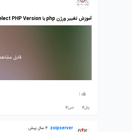
آموزش تغییر ورژن php با Select PHP Version در سی پنل
قابل مشاهده
1
پنل#
سی#
zoipserver
4 سال پیش