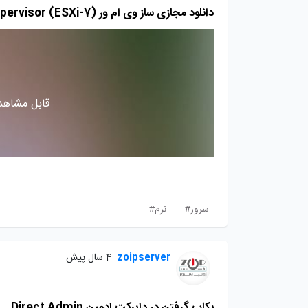
دانلود مجازی ساز وی ام ور VMware vSphere Hypervisor (ESXi-7)
قابل مشاهده
سرور#
نرم#
zoipserver
4 سال پیش
بکاپ گرفتن در دایرکت ادمین Direct Admin