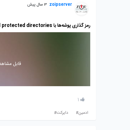
zoipserver
3 سال پیش
رمز گذاری پوشه‌ها با password protected directories
قابل مشاهده
1
ادمین#
دایرکت#