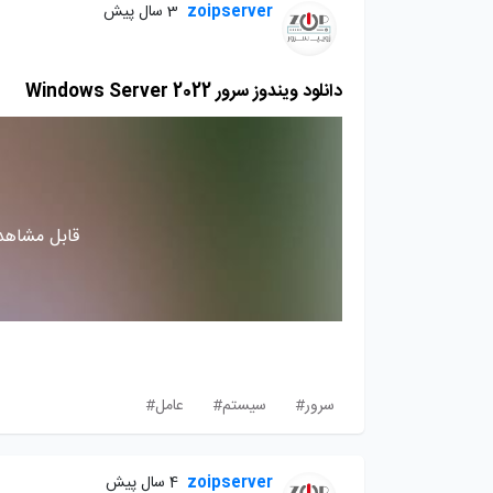
zoipserver
3 سال پیش
دانلود ویندوز سرور Windows Server 2022
قابل مشاهده
سرور#
سیستم#
عامل#
zoipserver
4 سال پیش