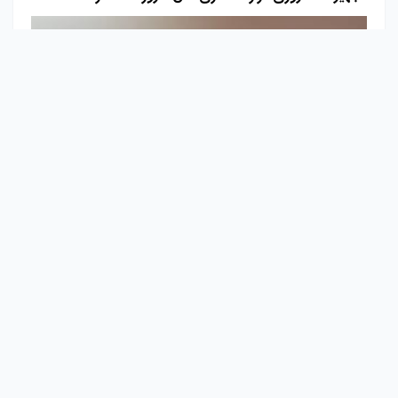
قابل مشاهده برای دنبال کننده ها
pishroshabakeh
1 سال پیش
هزینه ساخت اتاق سرور استاندارد