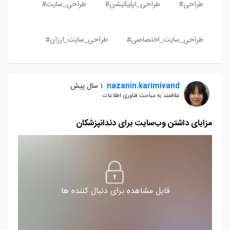
طراحی#
طراحی_اپلیکیشن#
طراحی_سایت#
طراحی_سایت_اختصاصی#
طراحی_سایت_ارزان#
nazanin.karimivand
1 سال پیش
علاقمند به مباحث فناوری اطلاعات
مزایای داشتن وب‌سایت برای دندانپزشکان
قابل مشاهده برای دنبال کننده ها