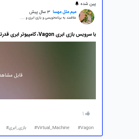
پین شده
میم مثل مهسا
3 سال پیش
علاقمند به برنامه‌نویسی و بازی ابری و .....
با سرویس بازی ابری Vagon، کامپیوتر ابری قدرتمند خودتان را بسازید!
قابل مشاهده
1
Vagon#
Virtual_Machine#
بازی_ابری#