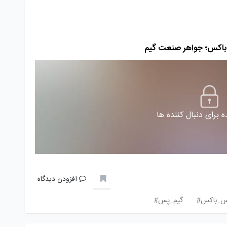
باکس؛ جواهر صنعت گیم
 برای دنبال کننده ها
افزودن دیدگاه
س_باکس#
گیم_پس#