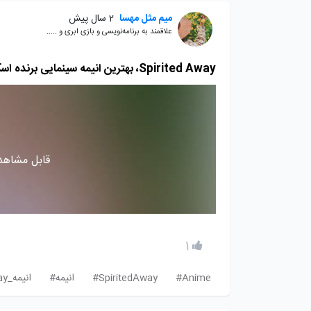
میم مثل مهسا
2 سال پیش
علاقمند به برنامه‌نویسی و بازی ابری و .....
Spirited Away، بهترین انیمه سینمایی برنده اسکار را از دست ندهید!
قابل مشاهده
1
Anime#
SpiritedAway#
انیمه#
انیمه_Spirited_Away#