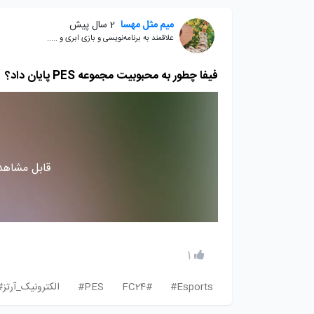
میم مثل مهسا
2 سال پیش
علاقمند به برنامه‌نویسی و بازی ابری و .....
فیفا چطور به محبوبیت مجموعه PES پایان داد؟
قابل مشاهده
1
Esports#
FC24#
PES#
الکترونیک_آرتز#