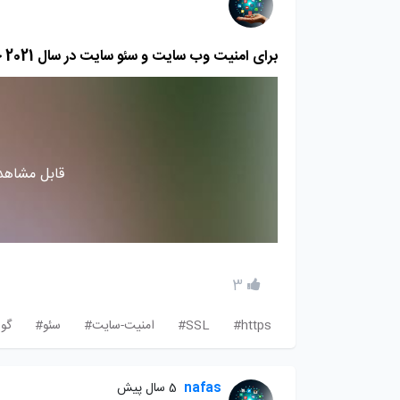
برای امنیت وب سایت و سئو سایت در سال 2021 چه مواردی را باید در نظر گرفت؟
قابل مشاهده
3
https#
SSL#
امنیت-سایت#
سئو#
گو
nafas
5 سال پیش