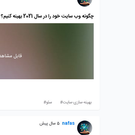
چگونه وب سایت خود را در سال 2021 بهینه کنیم؟
قابل مشاهده
بهینه-سازی-سایت#
سئو#
nafas
5 سال پیش