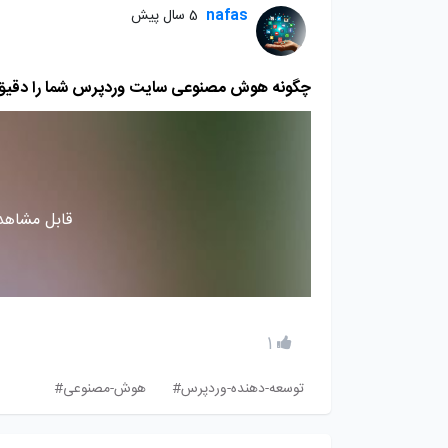
nafas
5 سال پیش
چگونه هوش مصنوعی سایت وردپرس شما را دقیق 
قابل مشاهده
1
توسعه-دهنده-وردپرس#
هوش-مصنوعی#