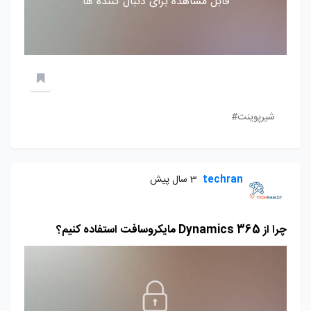
قابل مشاهده برای دنبال کننده ها
شیرپوینت#
techran
3 سال پیش
چرا از Dynamics 365 مایکروسافت استفاده کنیم؟