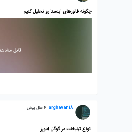
چگونه فالورهای اینستا رو تحلیل کنیم
قابل مشاهده
arghavan18
4 سال پیش
انواع تبلیغات در گوگل ادورز