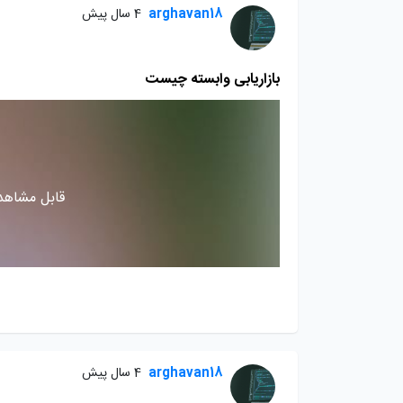
arghavan18
4 سال پیش
بازاریابی وابسته چیست
قابل مشاهده
arghavan18
4 سال پیش