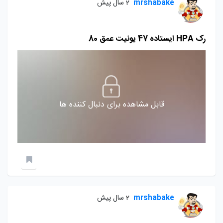
mrshabake
2 سال پیش
رک HPA ايستاده 47 يونيت عمق 80
قابل مشاهده برای دنبال کننده ها
mrshabake
2 سال پیش