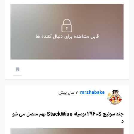
قابل مشاهده برای دنبال کننده ها
mrshabake
2 سال پیش
چند سوئیچ 2960S بوسیله StackWise بهم متصل می شو
د