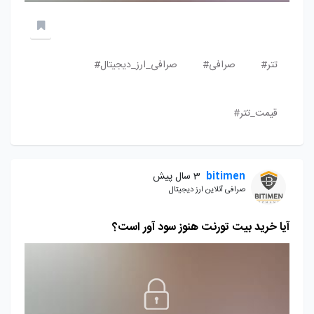
تتر#
صرافی#
صرافی_ارز_دیجیتال#
قیمت_تتر#
bitimen
3 سال پیش
صرافی آنلاین ارز دیجیتال
آیا خرید بیت تورنت هنوز سود آور است؟