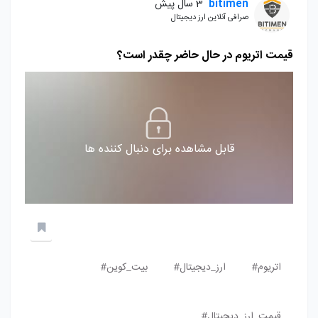
bitimen
3 سال پیش
صرافی آنلاین ارز دیجیتال
قیمت اتریوم در حال حاضر چقدر است؟
قابل مشاهده برای دنبال کننده ها
اتریوم#
ارز_دیجیتال#
بیت_کوین#
قیمت_ارز_دیجیتال#