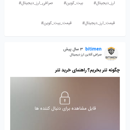
ارز_دیجیتال#
بیت_کوین#
صرافی_ارز_دیجیتال#
قیمت_ارز_دیجیتال#
قیمت_بیت_کوین#
bitimen
3 سال پیش
صرافی آنلاین ارز دیجیتال
چگونه تتر بخریم؟ راهنمای خرید تتر
قابل مشاهده برای دنبال کننده ها