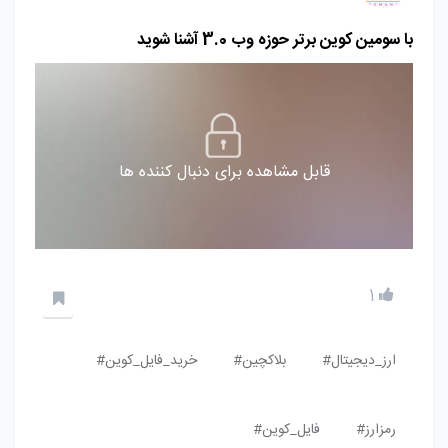
با سومین کوین برتر حوزه وب 3.0 آشنا شوید
قابل مشاهده برای دنبال کننده ها
1
ارز_دیجیتال#
بلاکچین#
خرید_فایل_کوین#
رمزارز#
فایل_کوین#