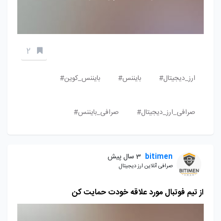
2
ارز_دیجیتال#
بایننس#
بایننس_کوین#
صرافی_ارز_دیجیتال#
صرافی_بایننس#
bitimen
3 سال پیش
صرافی آنلاین ارز دیجیتال
از تیم فوتبال مورد علاقه خودت حمایت کن