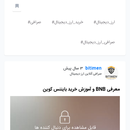
ارز_دیجیتال#
خرید_ارز_دیجیتال#
صرافی#
صرافی_ارز_دیجیتال#
bitimen
3 سال پیش
صرافی آنلاین ارز دیجیتال
معرفی BNB و آموزش خرید بایننس کوین
قابل مشاهده برای دنبال کننده ها