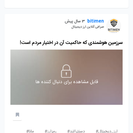
bitimen
3 سال پیش
صرافی آنلاین ارز دیجیتال
‌سرزمین هوشمندی که حاکمیت آن در اختیار مردم است!
قابل مشاهده برای دنبال کننده ها
ارز_دیجیتال#
دسنترالند#
رمزارز#
مانا#