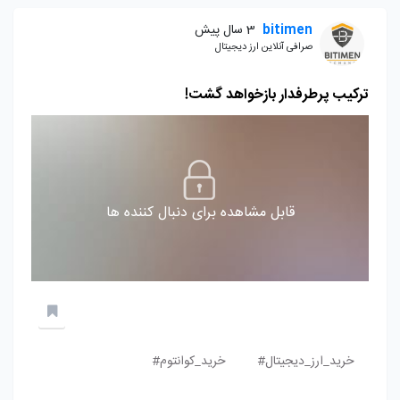
bitimen
3 سال پیش
صرافی آنلاین ارز دیجیتال
ترکیب پرطرفدار بازخواهد گشت!
قابل مشاهده برای دنبال کننده ها
خرید_ارز_دیجیتال#
خرید_کوانتوم#