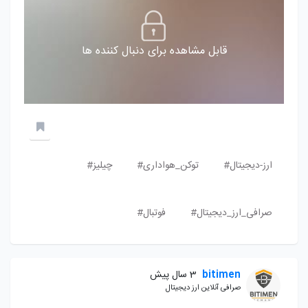
قابل مشاهده برای دنبال کننده ها
ارز-دیجیتال#
توکن_هواداری#
چیلیز#
صرافی_ارز_دیجیتال#
فوتبال#
bitimen
3 سال پیش
صرافی آنلاین ارز دیجیتال