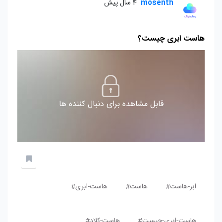
mosenth
4 سال پیش
هاست ابری چیست؟
قابل مشاهده برای دنبال کننده ها
ابر-هاست#
هاست#
هاست-ابری#
هاست-ابری-چیست#
هاست-کلاد#