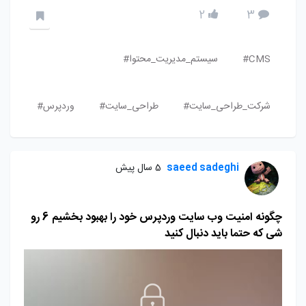
2
3
CMS#
سیستم_مدیریت_محتوا#
شرکت_طراحی_سایت#
طراحی_سایت#
وردپرس#
saeed sadeghi
5 سال پیش
چگونه امنیت وب سایت وردپرس خود را بهبود بخشیم 6 رو
شی که حتما باید دنبال کنید