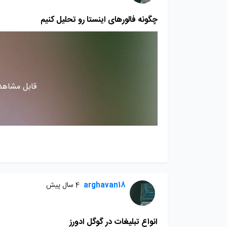
چگونه فالورهای اینستا رو تحلیل کنیم
قابل مشاهده
arghavan18
4 سال پیش
انواع تبلیغات در گوگل ادورز