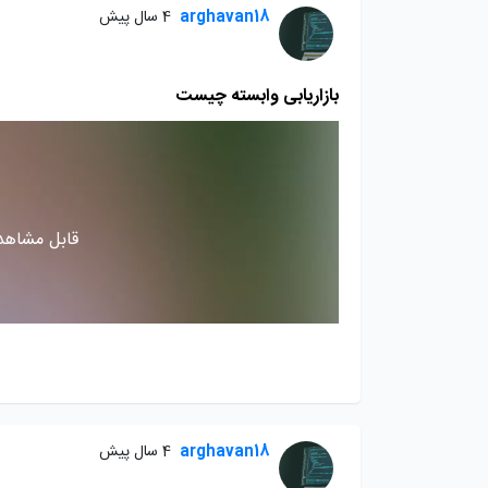
arghavan18
4 سال پیش
بازاریابی وابسته چیست
قابل مشاهده
arghavan18
4 سال پیش