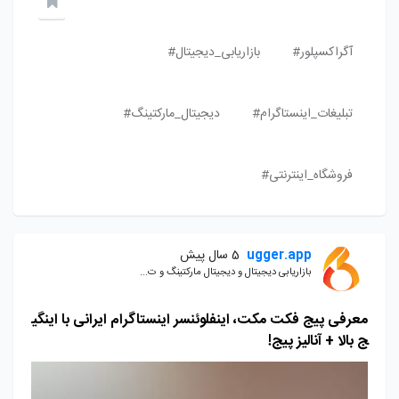
آگراکسپلور#
بازاریابی_دیجیتال#
تبلیغات_اینستاگرام#
دیجیتال_مارکتینگ#
فروشگاه_اینترنتی#
ugger.app
5 سال پیش
بازاریابی دیجیتال و دیجیتال مارکتینگ و ت...
معرفی پیج فکت مکت، اینفلوئنسر اینستاگرام ایرانی با اینگی
ج بالا + آنالیز پیج!