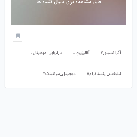
قابل مشاهده برای دنبال کننده ها
آگراکسپلور#
آنالیزپیج#
بازاریابی_دیجیتال#
تبلیغات_اینستاگرام#
دیجیتال_مارکتینگ#