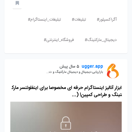
آگراکسپلور#
تبلیغات#
تبلیغات_اینستاگرام#
دیجیتال_مارکتینگ#
فروشگاه_اینترنتی#
ugger.app
5 سال پیش
بازاریابی دیجیتال و دیجیتال مارکتینگ و ت...
ابزار آنالیز اینستاگرام حرفه ای مخصوصا برای اینفلوئنسر مارک
تینگ و طراحی کمپین! (...