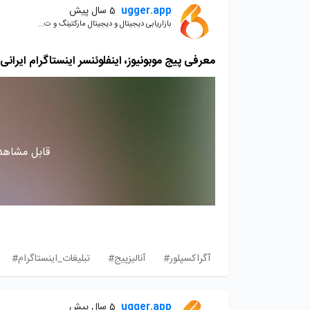
ugger.app
5 سال پیش
بازاریابی دیجیتال و دیجیتال مارکتینگ و ت...
معرفی پیج موبونیوز، اینفلوئنسر اینستاگرام ایرانی با 
قابل مشاهده
آگراکسپلور#
آنالیزپیج#
تبلیغات_اینستاگرام#
ugger.app
5 سال پیش