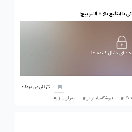
ا اینگیج بالا + آنالیز پیج!
 برای دنبال کننده ها
افزودن دیدگاه
تینگ#
فروشگاه_اینترنتی#
معرفی_ابزار#