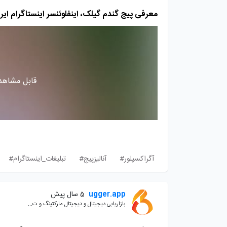
معرفی پیج گندم گیلک، اینفلوئنسر اینستاگرام ایرانی 
قابل مشاهده
آگراکسپلور#
آنالیزپیج#
تبلیغات_اینستاگرام#
ugger.app
5 سال پیش
بازاریابی دیجیتال و دیجیتال مارکتینگ و ت...