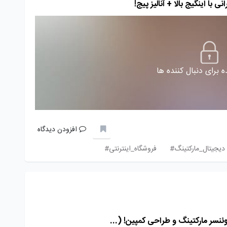
با اینگیج بالا + آنالیز پیج!
 برای دنبال کننده ها
افزودن دیدگاه
دیجیتال_مارکتینگ#
فروشگاه_اینترنتی#
لوئنسر مارکتینگ و طراحی کمپین! (...