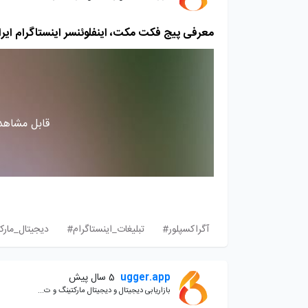
معرفی پیج فکت مکت، اینفلوئنسر اینستاگرام ایرانی ب
قابل مشاهده
آگراکسپلور#
تبلیغات_اینستاگرام#
دیجیتال_مارک
ugger.app
5 سال پیش
بازاریابی دیجیتال و دیجیتال مارکتینگ و ت...