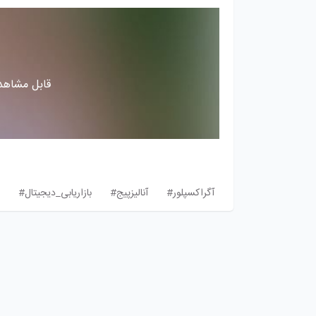
قابل مشاهده
آگراکسپلور#
آنالیزپیج#
بازاریابی_دیجیتال#