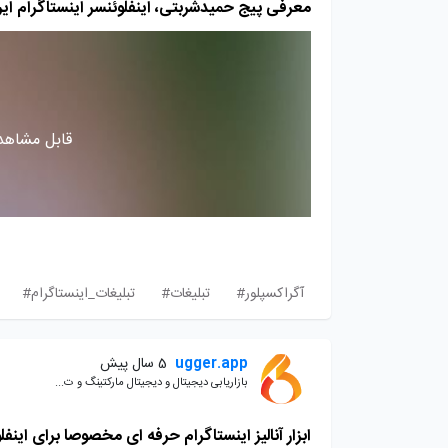
معرفی پیج حمیدشربتی، اینفلوئنسر اینستاگرام ایرانی 
قابل مشاهده
آگراکسپلور#
تبلیغات#
تبلیغات_اینستاگرام#
ugger.app
5 سال پیش
بازاریابی دیجیتال و دیجیتال مارکتینگ و ت...
ابزار آنالیز اینستاگرام حرفه ای مخصوصا برای اینف