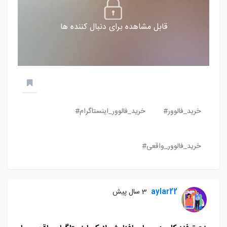
قابل مشاهده برای دنبال کننده ها
خرید_فالوور#
خرید_فالوور_اینستاگرام#
خرید_فالوور_واقعی#
aylar22
3 سال پیش