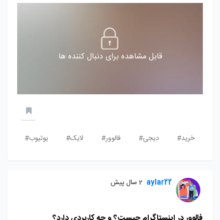
قابل مشاهده برای دنبال کننده ها
خرید#
دیجی#
فالوور#
لایک#
یوتیوب#
aylar22
2 سال پیش
فالوور در اینستاگرام چیست؟ و چه کاربردی دارد؟