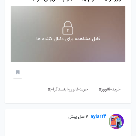
قابل مشاهده برای دنبال کننده ها
خرید-فالوور#
خرید-فالوور-اینستاگرام#
aylar22
2 سال پیش