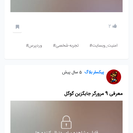
2
امنیت_وبسایت#
تجربه-شخصی#
وردپرس#
پیکسلر بلاگ
5 سال پیش
معرفی 9 مرورگر جایگزین گوگل