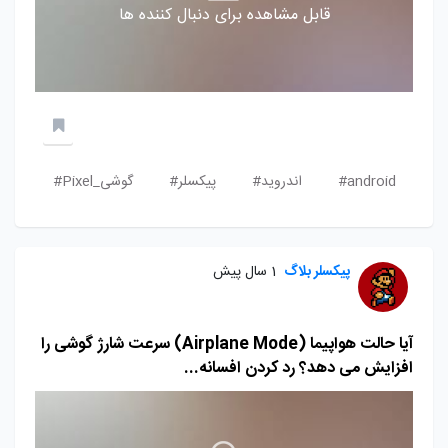
قابل مشاهده برای دنبال کننده ها
android#
اندروید#
پیکسلر#
گوشی_Pixel#
پیکسلر بلاگ
1 سال پیش
آیا حالت هواپیما (Airplane Mode) سرعت شارژ گوشی را
افزایش می دهد؟ رد کردن افسانه...