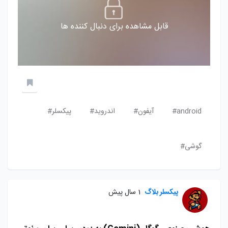
قابل مشاهده برای دنبال کننده ها
android#
آیفون#
اندروید#
پیکسلر#
گوشی#
پیکسلر بلاگ
1 سال پیش