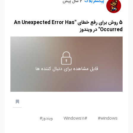
پیکسلر بلاگ
2 سال پیش
5 روش برای رفع خطای "An Unexpected Error Has
Occurred" در ویندوز
قابل مشاهده برای دنبال کننده ها
windows#
Windows11#
ویندوز#