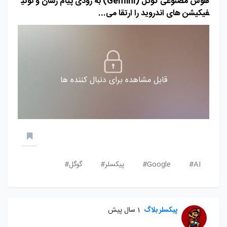
هوش مصنوعی گوگل (Gemini) به زودی پیام‌ رسان و نوتی
فیکیشن های اندروید را ارتقا می...
قابل مشاهده برای دنبال کننده ها
AI#
Google#
پیکسلر#
گوگل#
پیکسلر بلاگ
1 سال پیش