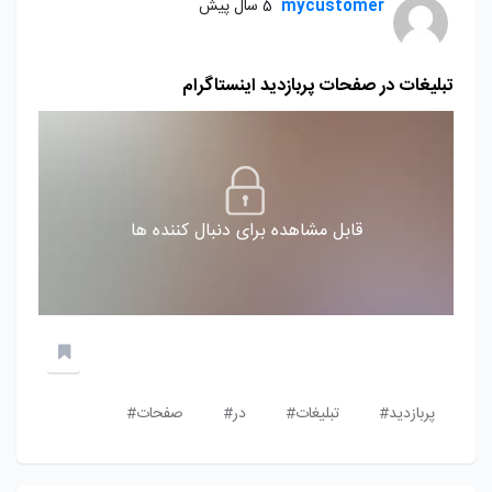
mycustomer
5 سال پیش
تبلیغات در صفحات پربازدید اینستاگرام
قابل مشاهده برای دنبال کننده ها
پربازدید#
تبلیغات#
در#
صفحات#