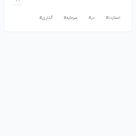
استارت#
در#
سرمایه#
گذارى#