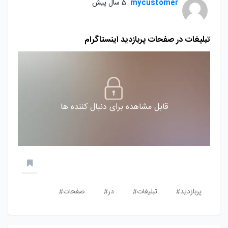
mycustomer
5 سال پیش
تبلیغات در صفحات پربازدید اینستاگرام
قابل مشاهده برای دنبال کننده ها
پربازدید#
تبلیغات#
در#
صفحات#