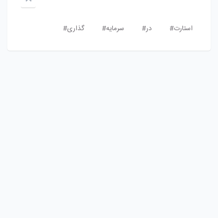
استارت#
در#
سرمایه#
گذارى#