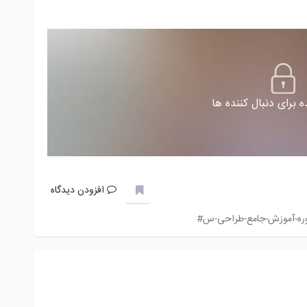
 برای دنبال کننده ها
افزودن دیدگاه
ره-آموزش-جامع-طراحی-س#