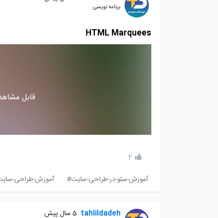
برنامه نویسی
HTML Marquees
قابل مشاهده
2
آموزش-سئو-در-طراحی-سایت#
آموزش-طراحی-سایت-با-l
tahlildadeh
5 سال پیش