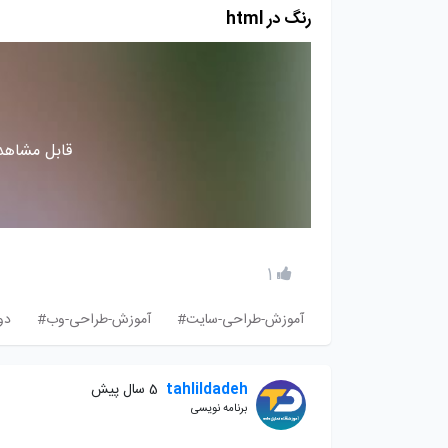
رنگ در html
قابل مشاهده
1
آموزش-طراحی-سایت#
آموزش-طراحی-وب#
دو
tahlildadeh
5 سال پیش
برنامه نویسی