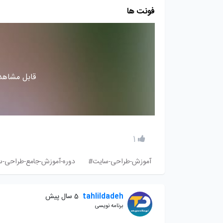
فونت ها
قابل مشاهده
1
آموزش-طراحی-سایت#
دوره-آموزش-جامع-طراحی-
tahlildadeh
5 سال پیش
برنامه نویسی