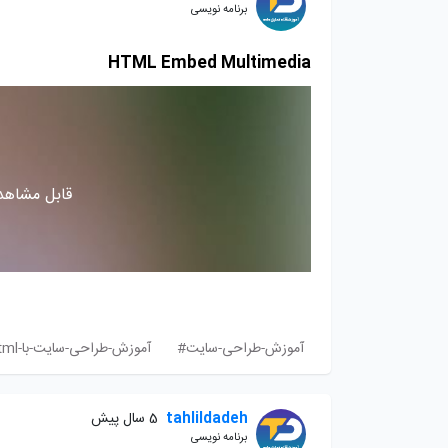
برنامه نویسی
HTML Embed Multimedia
قابل مشاهده
آموزش-طراحی-سایت#
آموزش-طراحی-سایت-با-html#
tahlildadeh
5 سال پیش
برنامه نویسی