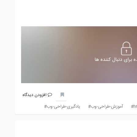
 برای دنبال کننده ها
افزودن دیدگاه
آموزش-طراحی-وب#
یادگیری-طراحی-وب#