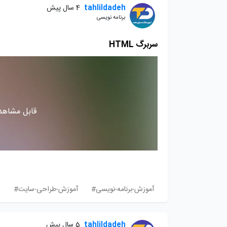
tahlildadeh
4 سال پیش
برنامه نویسی
سربرگ HTML
قابل مشاهده
آموزش-برنامه-نویسی#
آموزش-طراحی-سایت#
ف
tahlildadeh
5 سال پیش