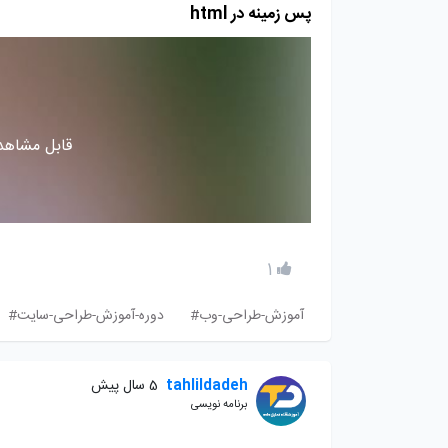
پس زمینه در html
قابل مشاهده
1
آموزش-طراحی-وب#
دوره-آموزش-طراحی-سایت#
tahlildadeh
5 سال پیش
برنامه نویسی