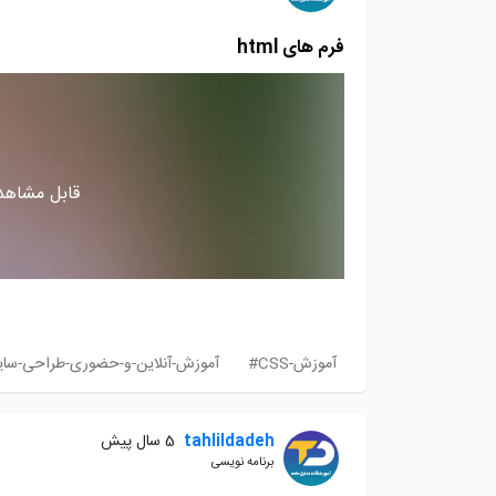
فرم های html
قابل مشاهده
آموزش-CSS#
آموزش-آنلاین-و-حضوری-طراحی-سا
tahlildadeh
5 سال پیش
برنامه نویسی