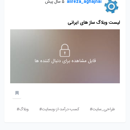
alireza_aghajnai
5 سال پیش
لیست وبلاگ ساز های ایرانی
قابل مشاهده برای دنبال کننده ها
طراحی_سایت#
کسب-درآمد-از-وبسایت#
وبلاگ#