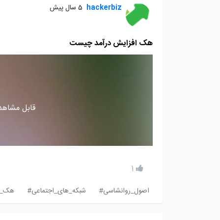
hackerbiz
5 سال پیش
هک افزایش درآمد چیست
قابل مشاهده
1
اصول_روانشاسی#
شبکه_های_اجتماعی#
هک_ر