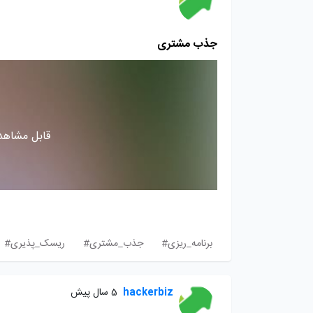
جذب مشتری
قابل مشاهده
برنامه_ریزی#
جذب_مشتری#
ریسک_پذیری#
hackerbiz
5 سال پیش