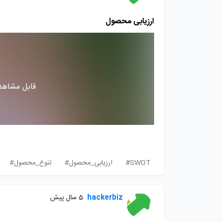
ارزیابی محصول
قابل مشاهده
SWOT#
ارزیابی_محصول#
تنوع_محصول#
hackerbiz
5 سال پیش