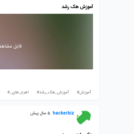
آموزش هک رشد
قابل مشاهده
آموزش#
آموزش_هک_رشد#
اهرم_های_#
hackerbiz
5 سال پیش