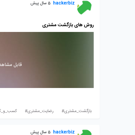
hackerbiz
5 سال پیش
روش های بازگشت مشتری
قابل مشاهده
بازگشت_مشتری#
رضایت_مشتری#
کسب_و_کا
hackerbiz
5 سال پیش