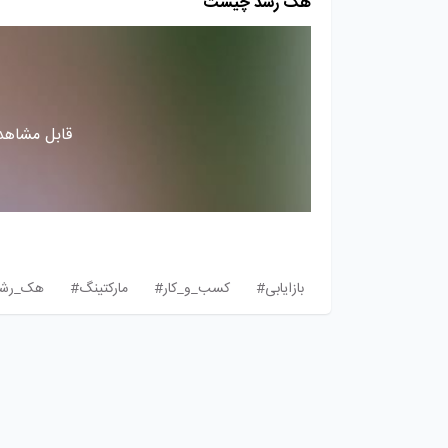
هک رشد چیست
قابل مشاهده
بازایابی#
کسب_و_کار#
مارکتینگ#
هک_رش