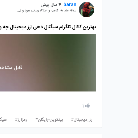
baran
4 سال پیش
علاقه مند به اگاهی و اطلاع رسانی سود و ز...
بهترین کانال تلگرام سیگنال دهی ارز دیجیتال چه 
قابل مشاهده
1
ارز_دیجیتال#
بیتکوین-رایگان#
رمزارز#
سیگن