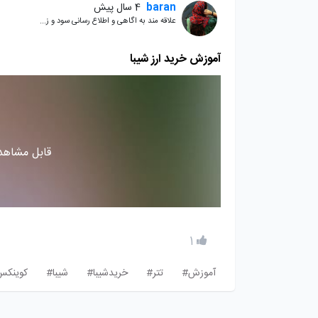
baran
4 سال پیش
علاقه مند به اگاهی و اطلاع رسانی سود و ز...
آموزش خرید ارز شیبا
قابل مشاهده
1
آموزش#
تتر#
خریدشیبا#
شیبا#
کوینک