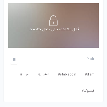
قابل مشاهده برای دنبال کننده ها
2
diem#
stablecoin#
استیبل#
رمزارز#
فیسبوک#