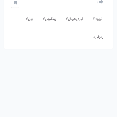
1
اتریوم#
ارزدیجیتال#
بیتکوین#
پول#
رمزارز#