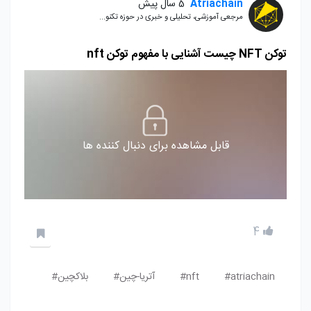
Atriachain
5 سال پیش
مرجعی آموزشی، تحلیلی و خبری در حوزه تکنو...
توکن NFT چیست آشنایی با مفهوم توکن nft
قابل مشاهده برای دنبال کننده ها
4
atriachain#
nft#
آتریا-چین#
بلاکچین#