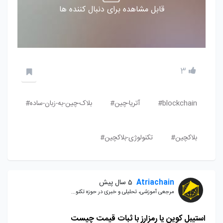
قابل مشاهده برای دنبال کننده ها
3
blockchain#
آتریا-چین#
بلاک-چین-به-زبان-ساده#
بلاکچین#
تکنولوژی-بلاکچین#
Atriachain
5 سال پیش
مرجعی آموزشی، تحلیلی و خبری در حوزه تکنو...
استیبل کوین یا رمزارز با ثبات قیمت چیست