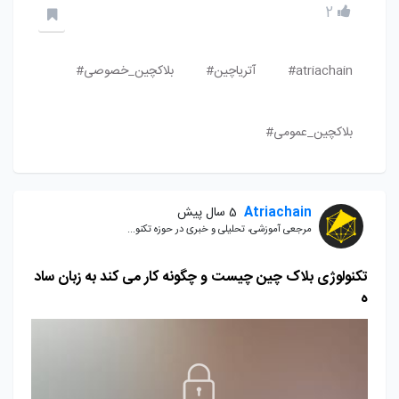
2
atriachain#
آتریاچین#
بلاکچین_خصوصی#
بلاکچین_عمومی#
Atriachain
5 سال پیش
مرجعی آموزشی، تحلیلی و خبری در حوزه تکنو...
تکنولوژی بلاک چین چیست و چگونه کار می کند به زبان ساد
ه