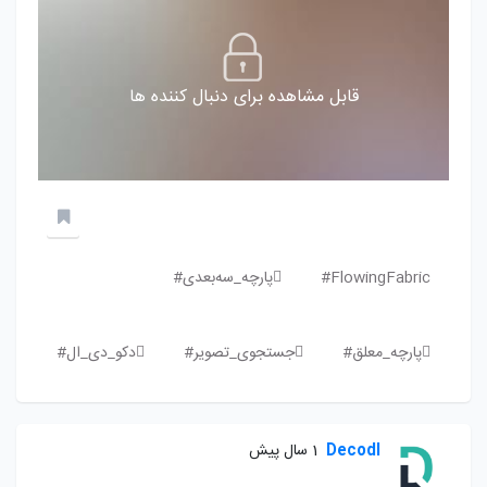
قابل مشاهده برای دنبال کننده ها
FlowingFabric#
پارچه_سه‌بعدی#
پارچه_معلق#
جستجوی_تصویر#
دکو_دی_ال#
Decodl
1 سال پیش