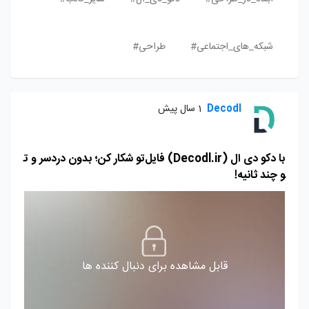
شبکه_های_اجتماعی#
طراحی#
Decodl
1 سال پیش
با دکو دی‌ ال (Decodl.ir) فایل‌تو شکار کن؛ بدون دردسر و ت
و چند ثانیه!
قابل مشاهده برای دنبال کننده ها