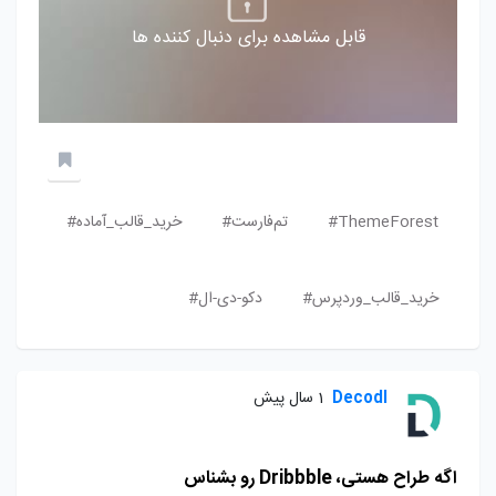
قابل مشاهده برای دنبال کننده ها
ThemeForest#
تم‌فارست#
خرید_قالب_آماده#
خرید_قالب_وردپرس#
دکو-دی-ال#
Decodl
1 سال پیش
اگه طراح هستی، Dribbble رو بشناس