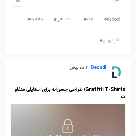
decodl#
ایده#
ایده_یابی#
خلاقیت#
دکو-دی-ال#
Decodl
11 ماه پیش
Graffiti T-Shirts؛ طراحی جسورانه برای استایلی متفاو
ت