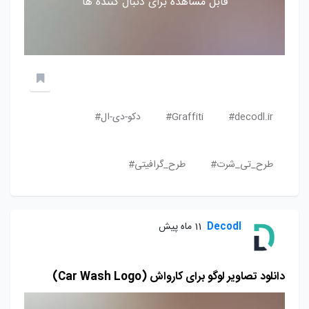
قابل مشاهده برای دنبال کننده ها
decodl.ir#
Graffiti#
دکو-دی-ال#
طرح_تی_شرت#
طرح_گرافیتی#
Decodl
11 ماه پیش
دانلود تصاویر لوگو برای کارواش (Car Wash Logo)