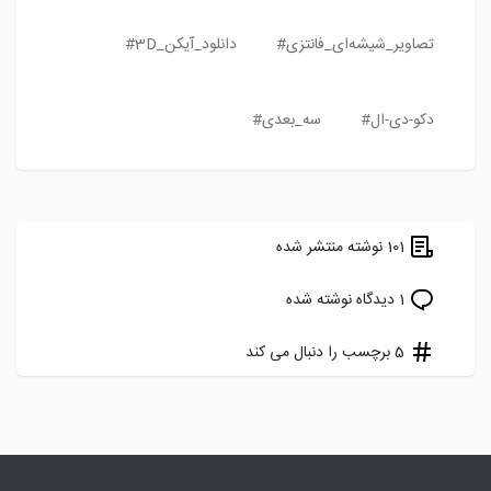
تصاویر_شیشه‌ای_فانتزی#
دانلود_آیکن_3D#
دکو-دی-ال#
سه_بعدی#
101 نوشته منتشر شده
1 دیدگاه نوشته شده
5 برچسب را دنبال می کند