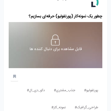
چطور یک نمونه‌کار (پورتفولیو) حرفه‌ای بسازیم؟
قابل مشاهده برای دنبال کننده ها
پورتفولیو#
جذب_مشتری#
دکو_دی_ال#
طراحی_گرافیک#
نمونه_کار#