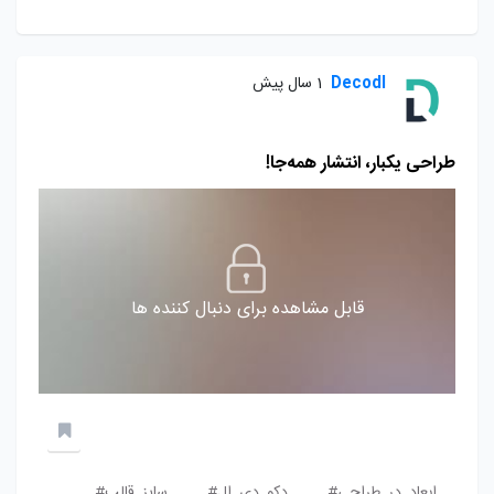
Decodl
1 سال پیش
طراحی یکبار، انتشار همه‌جا!
قابل مشاهده برای دنبال کننده ها
ابعاد_در_طراحی#
دکو_دی_ال#
سایز_قالب#