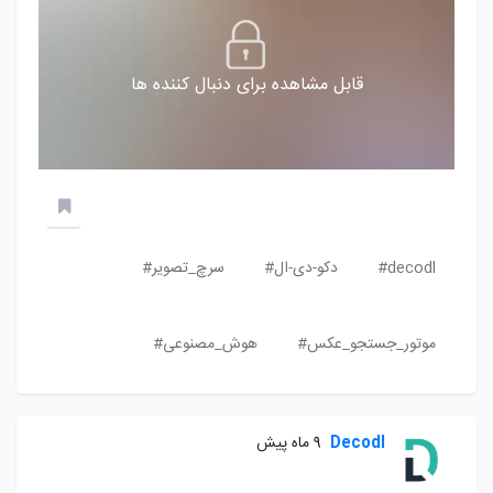
قابل مشاهده برای دنبال کننده ها
decodl#
دکو-دی-ال#
سرچ_تصویر#
موتور_جستجو_عکس#
هوش_مصنوعی#
Decodl
9 ماه پیش