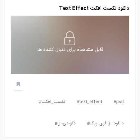
دانلود تکست افکت Text Effect
قابل مشاهده برای دنبال کننده ها
psd#
text_effect#
تکست_افکت#
دانلود_از_فری_پیک#
دکو-دی-ال#