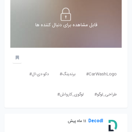
قابل مشاهده برای دنبال کننده ها
CarWashLogo#
برندینگ#
دکو-دی-ال#
طراحی_لوگو#
لوگوی_کارواش#
Decodl
11 ماه پیش