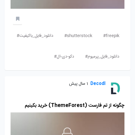
freepik#
shutterstock#
دانلود_فایل_باکیفیت#
دانلود_فایل_پرمیوم#
دکو-دی-ال#
Decodl
1 سال پیش
چگونه از تم فارست (ThemeForest) خرید بکینیم