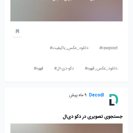
rawpixel#
دانلود_عکس_باکیفیت#
دانلود_عکس_قهوه#
دکو-دی-ال#
قهوه#
Decodl
9 ماه پیش
جستجوی تصویری در دکو دی‌ال