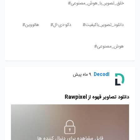
خلق_تصویر_با_هوش_مصنوعی#
دانلود_تصویر_باکیفیت#
دکو-دی-ال#
هالووین#
هوش_مصنوعی#
Decodl
9 ماه پیش
دانلود تصاویر قهوه از Rawpixel
قابل مشاهده برای دنبال کننده ها