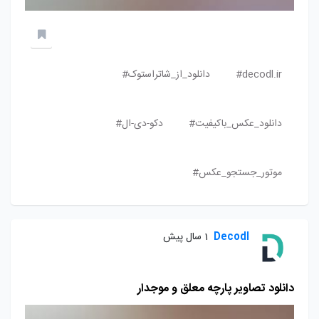
decodl.ir#
دانلود_از_شاتراستوک#
دانلود_عکس_باکیفیت#
دکو-دی-ال#
موتور_جستجو_عکس#
Decodl
1 سال پیش
دانلود تصاویر پارچه معلق و موجدار