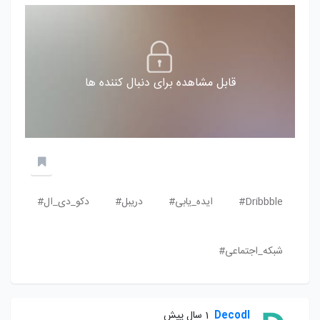
قابل مشاهده برای دنبال کننده ها
Dribbble#
ایده_یابی#
دریبل#
دکو_دی_ال#
شبکه_اجتماعی#
Decodl
1 سال پیش