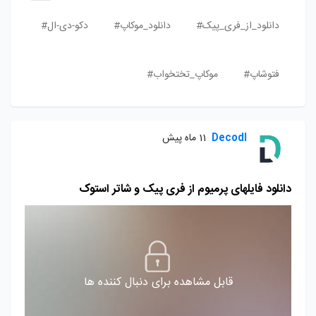
دانلود_از_فری_پیک#
دانلود_موکاپ#
دکو-دی-ال#
فتوشاپ#
موکاپ_تختخواب#
Decodl
11 ماه پیش
دانلود فایلهای پرمیوم از فری پیک و شاتر استوک
قابل مشاهده برای دنبال کننده ها