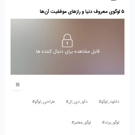
۵ لوگوی معروف دنیا و رازهای موفقیت آن‌ها
قابل مشاهده برای دنبال کننده ها
دانلود_لوگو#
دکو_دی_ال#
طراحی_لوگو#
لوگو_برند#
لوگو_معتبر#