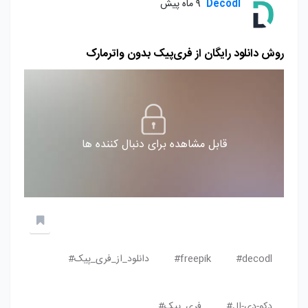
Decodl
9 ماه پیش
روش دانلود رایگان از فری‌‎پیک بدون واترمارک
قابل مشاهده برای دنبال کننده ها
decodl#
freepik#
دانلود_از_فری_پیک#
دکو-دی-ال#
فری_پیک#