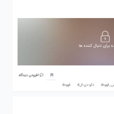
 برای دنبال کننده ها
افزودن دیدگاه
س_قهوه#
دکو-دی-ال#
قهوه#