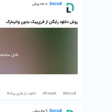
Decodl
8 ماه پیش
روش دانلود رایگان از فری‌‎پیک بدون واترمارک
قابل مشاهده
decodl#
freepik#
دانلود_از_فری_پیک#
د
Decodl
9 ماه پیش