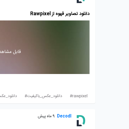
دانلود تصاویر قهوه از Rawpixel
قابل مشاهده
rawpixel#
دانلود_عکس_باکیفیت#
دانلود_عک
Decodl
9 ماه پیش