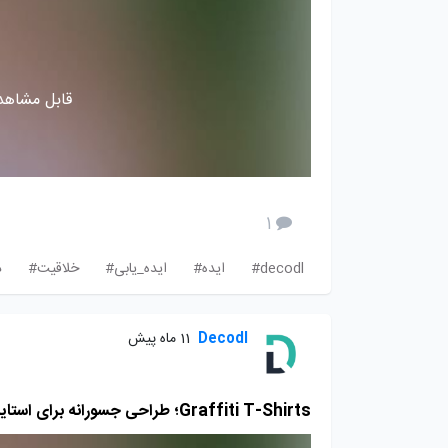
قابل مشاهده
1
decodl#
ایده#
ایده_یابی#
خلاقیت#
د
Decodl
11 ماه پیش
Graffiti T-Shirts؛ طراحی جسورانه برای استایلی متفاوت