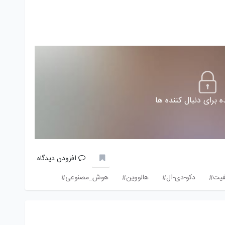
 برای دنبال کننده ها
افزودن دیدگاه
یفیت#
دکو-دی-ال#
هالووین#
هوش_مصنوعی#