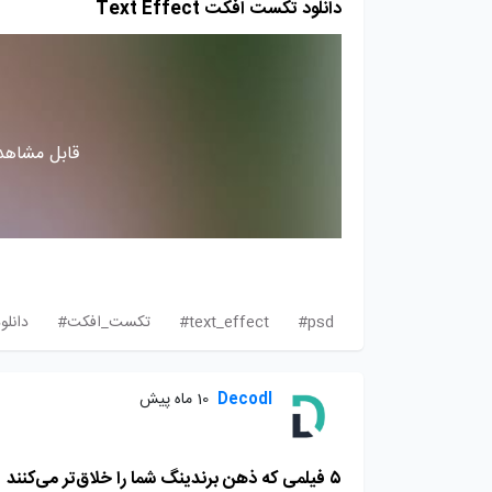
دانلود تکست افکت Text Effect
قابل مشاهده
psd#
text_effect#
تکست_افکت#
دانل
Decodl
10 ماه پیش
۵ فیلمی که ذهن برندینگ شما را خلاق‌تر می‌کنند