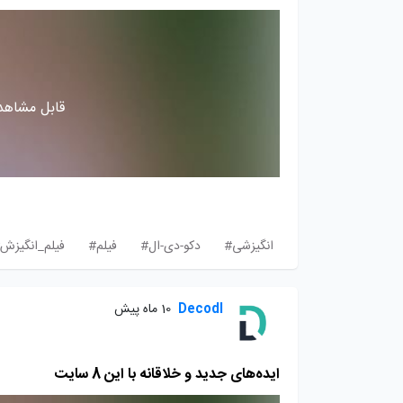
قابل مشاهده
انگیزشی#
دکو-دی-ال#
فیلم#
فیلم_انگیزش
Decodl
10 ماه پیش
ایده‌های جدید و خلاقانه با این 8 سایت