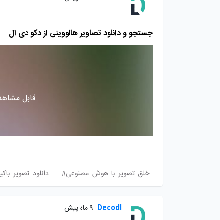
جستجو و دانلود تصاویر هالووینی از دکو دی‌ ال
قابل مشاهده
خلق_تصویر_با_هوش_مصنوعی#
دانلود_تصویر_باک
Decodl
9 ماه پیش