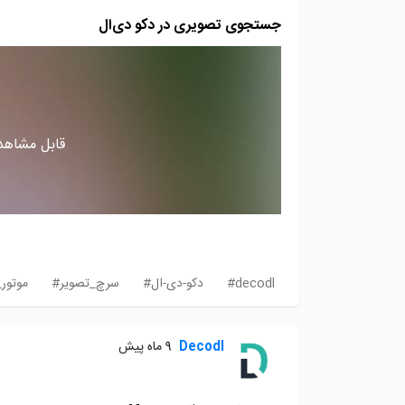
جستجوی تصویری در دکو دی‌ال
قابل مشاهده
decodl#
دکو-دی-ال#
سرچ_تصویر#
موتو
Decodl
9 ماه پیش