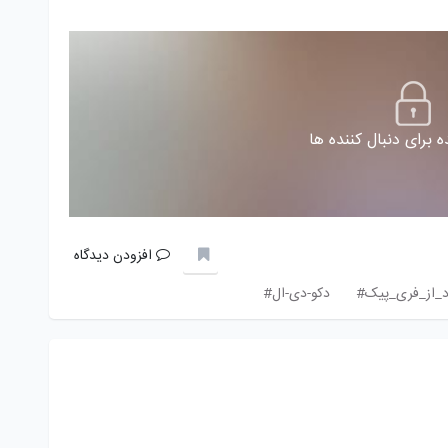
 برای دنبال کننده ها
افزودن دیدگاه
ود_از_فری_پیک#
دکو-دی-ال#