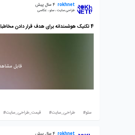
rokhnet
4 سال پیش
طراحی سایت ، سئو ، عکاسی
4 تکنیک هوشمندانه برای هدف قرار دادن مخاطبان در کمپین گوگل ادز
قابل مشاهده
سئو#
طراحی_سایت#
قیمت_طراحی_سایت#
rokhnet
4 سال پیش