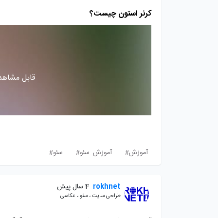
کرنر استون چیست؟
قابل مشاهده
آموزش#
آموزش_سئو#
سئو#
rokhnet
4 سال پیش
طراحی سایت ، سئو ، عکاسی