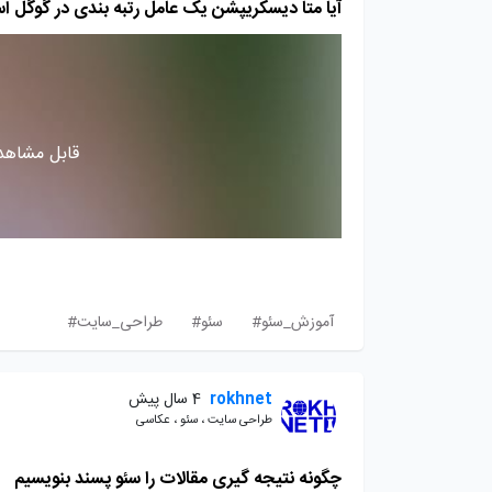
آیا متا دیسکریپشن یک عامل رتبه بندی در گوگل 
قابل مشاهده
آموزش_سئو#
سئو#
طراحی_سایت#
rokhnet
4 سال پیش
طراحی سایت ، سئو ، عکاسی
چگونه نتیجه گیری مقالات را سئو پسند بنویسیم