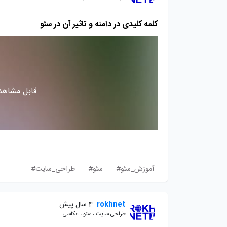
کلمه کلیدی در دامنه و تاثیر آن در سئو
قابل مشاهده
آموزش_سئو#
سئو#
طراحی_سایت#
rokhnet
4 سال پیش
طراحی سایت ، سئو ، عکاسی