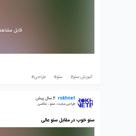
قابل مشاهده
آموزش-سئو#
سئو#
طراحی#
rokhnet
4 سال پیش
طراحی سایت ، سئو ، عکاسی
سئو خوب در مقابل سئو عالی