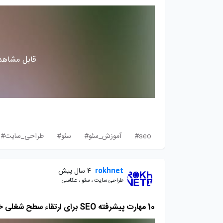
قابل مشاهده
seo#
آموزش_سئو#
سئو#
طراحی_سایت#
rokhnet
4 سال پیش
طراحی سایت ، سئو ، عکاسی
10 مهارت پیشرفته SEO برای ارتقاء سطح شغلی خود