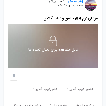
زهرا محمدی
4 سال پیش
سئو و دیجیتال مارکتینگ
مزایای نرم افزار حضور و غیاب آنلاین
قابل مشاهده برای دنبال کننده ها
حضور_غیاب_آنلاین#
حضورغیاب_آنلاین#
حضورغیابپ#
حضوروغیاب#
حضوروغیاب_آنلاین#