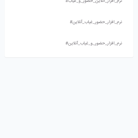
نرم_افزار_آنلاین_حضور_و_غیاب#
نرم_افزار_حضور_غیاب_آنلاین#
نرم_افزار_حضور_و_غیاب_آنلاین#