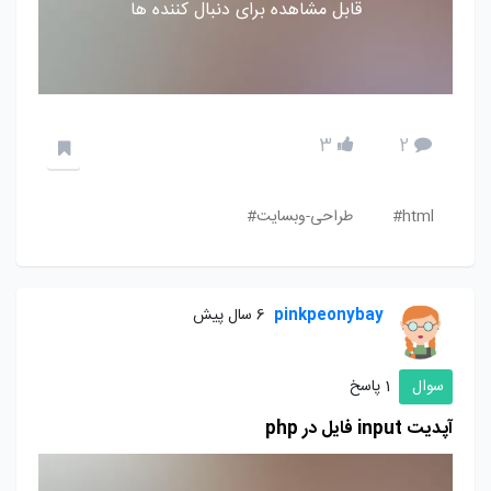
قابل مشاهده برای دنبال کننده ها
3
2
html#
طراحی-وبسایت#
pinkpeonybay
6 سال پیش
سوال
1 پاسخ
آپدیت input فایل در php