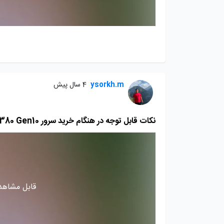
ysorkh.m
4 سال پیش
نکات قابل توجه در هنگام خرید سرور DL380 Gen10 بخش پانزدهم
قابل مشاهده