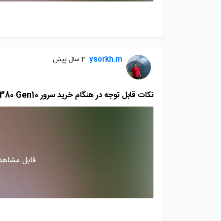
ysorkh.m
4 سال پیش
نکات قابل توجه در هنگام خرید سرور DL380 Gen10 بخش چهاردهم
قابل مشاهده