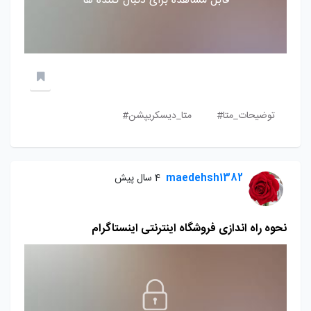
قابل مشاهده برای دنبال کننده ها
توضیحات_متا#
متا_دیسکریپشن#
maedehsh1382
4 سال پیش
نحوه راه اندازی فروشگاه اینترنتی اینستاگرام