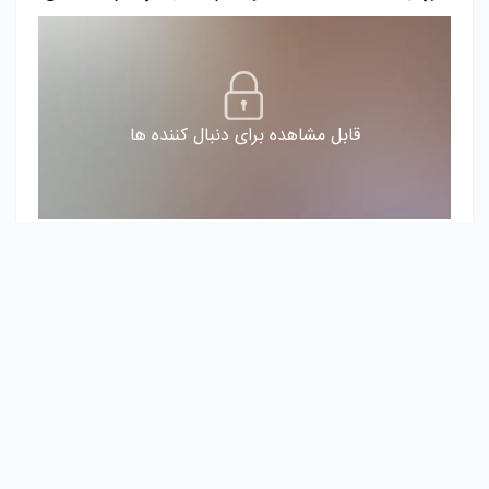
قابل مشاهده برای دنبال کننده ها
ادمین#
دایرکت#
zoipserver
4 سال پیش