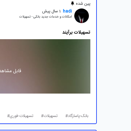
پین شده
hadi
1 سال پیش
امکانات و خدمات جدید بانکی - تسهیلات
تسهیلات برآیند
قابل مشاهده
بانک-پاسارگاد#
تسهیلات#
تسهیلات-فوری#