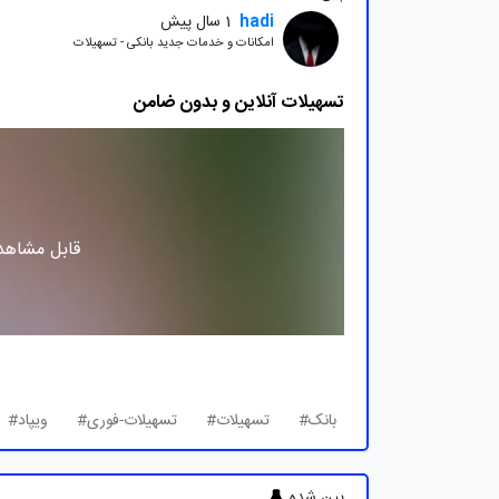
hadi
1 سال پیش
امکانات و خدمات جدید بانکی - تسهیلات
تسهیلات آنلاین و بدون ضامن
قابل مشاهده
بانک#
تسهیلات#
تسهیلات-فوری#
ویپاد#
پین شده