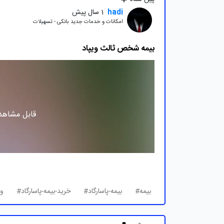
hadi
1 سال پیش
امکانات و خدمات جدید بانکی - تسهیلات
بیمه شخص ثالث ویپاد
قابل مشاهده
بیمه#
بیمه-پاسارگاد#
خرید-بیمه-پاسارگاد#
وی