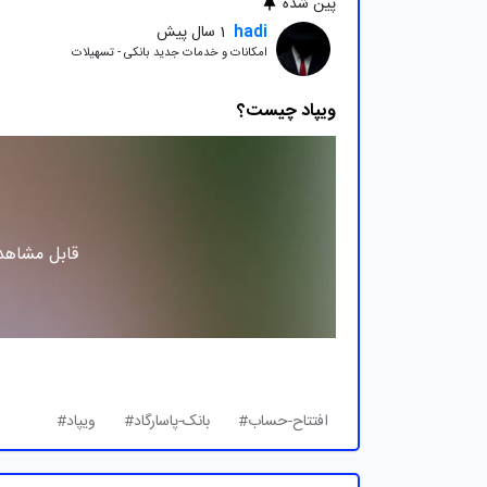
پین شده
hadi
1 سال پیش
امکانات و خدمات جدید بانکی - تسهیلات
ویپاد چیست؟
قابل مشاهده
افتتاح-حساب#
بانک-پاسارگاد#
ویپاد#