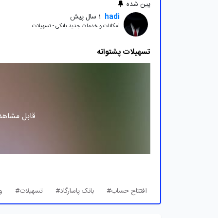
پین شده
hadi
1 سال پیش
امکانات و خدمات جدید بانکی - تسهیلات
تسهیلات پشتوانه
قابل مشاهده
افتتاح-حساب#
بانک-پاسارگاد#
تسهیلات#
و