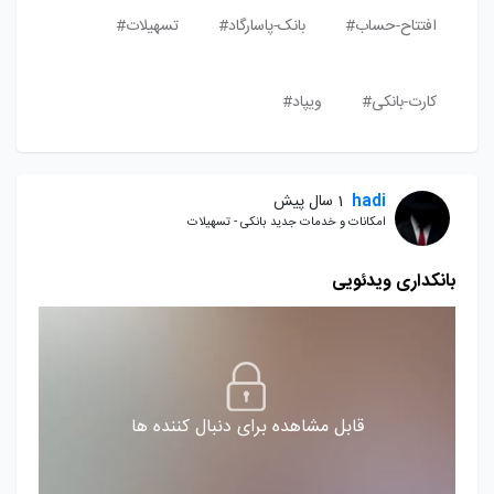
افتتاح-حساب#
بانک-پاسارگاد#
تسهیلات#
کارت-بانکی#
ویپاد#
hadi
1 سال پیش
امکانات و خدمات جدید بانکی - تسهیلات
بانکداری ویدئویی
قابل مشاهده برای دنبال کننده ها