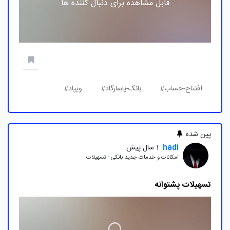
قابل مشاهده برای دنبال کننده ها
افتتاح-حساب#
بانک-پاسارگاد#
ویپاد#
پین شده
hadi
1 سال پیش
امکانات و خدمات جدید بانکی - تسهیلات
تسهیلات پشتوانه