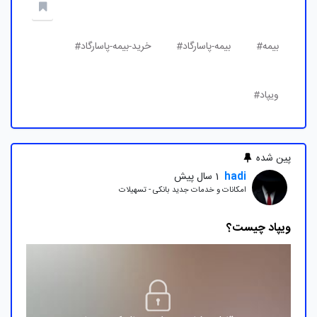
بیمه#
بیمه-پاسارگاد#
خرید-بیمه-پاسارگاد#
ویپاد#
پین شده
hadi
1 سال پیش
امکانات و خدمات جدید بانکی - تسهیلات
ویپاد چیست؟