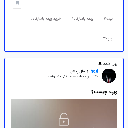
بیمه#
بیمه-پاسارگاد#
خرید-بیمه-پاسارگاد#
ویپاد#
پین شده
hadi
1 سال پیش
امکانات و خدمات جدید بانکی - تسهیلات
ویپاد چیست؟