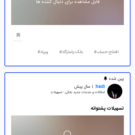
قابل مشاهده برای دنبال کننده ها
افتتاح-حساب#
بانک-پاسارگاد#
ویپاد#
پین شده
hadi
1 سال پیش
امکانات و خدمات جدید بانکی - تسهیلات
تسهیلات پشتوانه