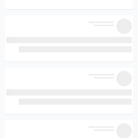
بانکداری-ویدئویی#
ویپاد#
hadi
1 سال پیش
امکانات و خدمات جدید بانکی - تسهیلات
استعلام و پرداخت قبض در ویپاد
قابل مشاهده برای دنبال کننده ها