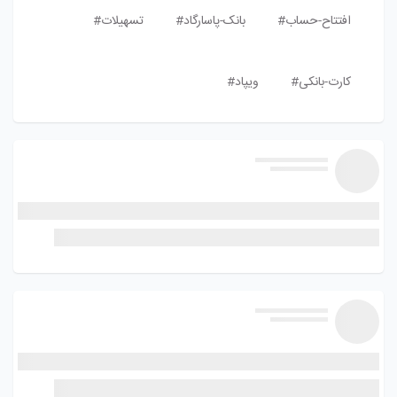
افتتاح-حساب#
بانک-پاسارگاد#
تسهیلات#
کارت-بانکی#
ویپاد#
hadi
1 سال پیش
امکانات و خدمات جدید بانکی - تسهیلات
بانکداری ویدئویی
قابل مشاهده برای دنبال کننده ها