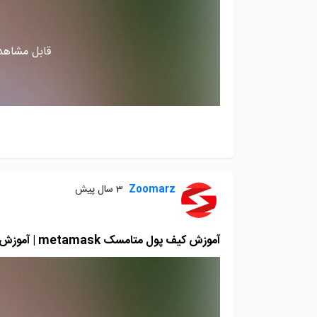
قابل مشاهده
Zoomarz
3 سال پیش
آموزش کیف پول متامسک metamask | آموزش نصب کیف پول metamask