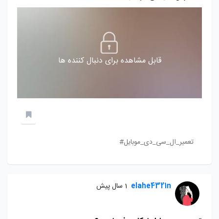
قابل مشاهده برای دنبال کننده ها
تعمیر_ال_سی_دی_موبایل#
elahe4321n
1 سال پیش