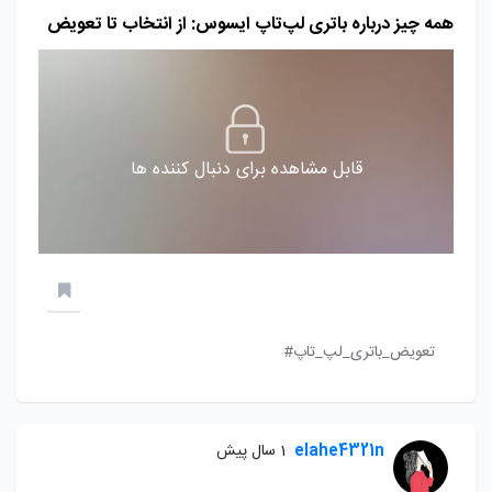
همه چیز درباره باتری لپ‌تاپ ایسوس: از انتخاب تا تعویض
قابل مشاهده برای دنبال کننده ها
تعویض_باتری_لپ_تاپ#
elahe4321n
1 سال پیش