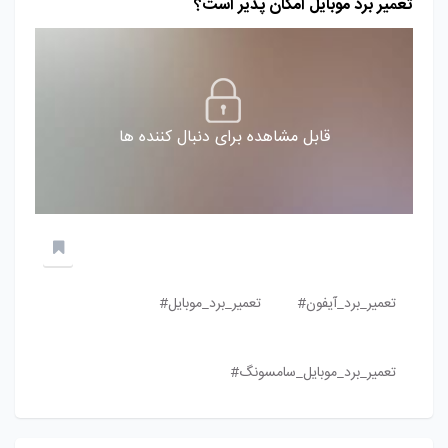
تعمیر برد موبایل امکان پذیر است؟
قابل مشاهده برای دنبال کننده ها
تعمیر_برد_آیفون#
تعمیر_برد_موبایل#
تعمیر_برد_موبایل_سامسونگ#