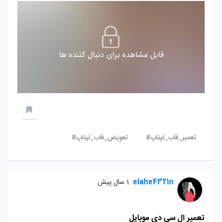
قابل مشاهده برای دنبال کننده ها
تعمیر_قاب_لپتاپ#
تعویض_قاب_لپتاپ#
elahe4321n
1 سال پیش
تعمیر ال سی دی موبایل