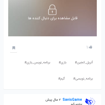
قابل مشاهده برای دنبال کننده ها
1
آنریل_انجین#
بازی#
برنامه_نویس_بازی#
برنامه_نویسی#
گیم#
SavisGame
2 سال پیش
ساویس‌گیم