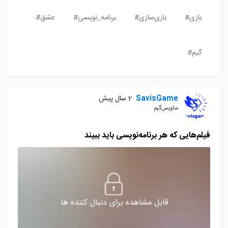
بازی#
بازی‌سازی#
برنامه_نویسی#
عشق#
گیم#
SavisGame
2 سال پیش
ساویس‌گیم
فیلم‌هایی که هر برنامه‌نویسی باید ببیند
قابل مشاهده برای دنبال کننده ها