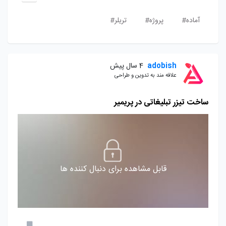
آماده#
پروژه#
تریلر#
adobish
4 سال پیش
علاقه مند به تدوین و طراحی
ساخت تیزر تبلیغاتی در پریمیر
قابل مشاهده برای دنبال کننده ها