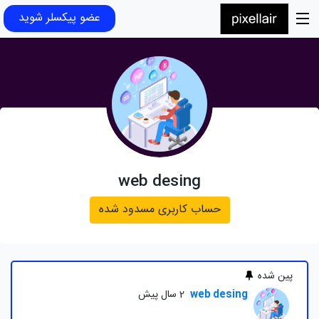
عضو پیکسلر شوید
web desing
حساب کاربری مسدود شده
پین شده
web desing
2 سال پیش