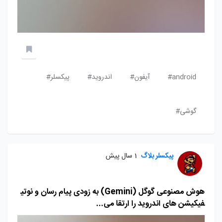
android#
آیفون#
اندروید#
پیکسلر#
گوشی#
پیکسلر بلاگ
1 سال پیش
هوش مصنوعی گوگل (Gemini) به زودی پیام‌ رسان و نوتی
فیکیشن های اندروید را ارتقا می...