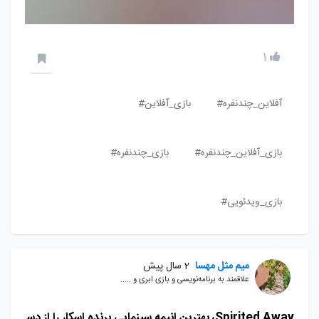
1
آفلاین_چندنفره#
بازی_آفلاین#
بازی_آفلاین_چندنفره#
بازی_چندنفره#
بازی_ویدئویی#
میم مثل مهسا
2 سال پیش
علاقمند به برنامه‌نویسی و بازی ابری و .....
Spirited Away، بهترین انیمه سینمایی برنده اسکار را از دس