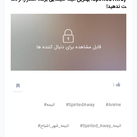
ت ندهید!
قابل مشاهده برای دنبال کننده ها
1
Anime#
SpiritedAway#
انیمه#
انیمه_Spirited_Away#
انیمه_شهر_اشباح#