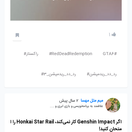
1
GTA6#
RedDeadRedemption#
راکستار#
رد_دد_ریدمپشن#
رد_دد_ریدمپشن_3#
میم مثل مهسا
2 سال پیش
علاقمند به برنامه‌نویسی و بازی ابری و .....
اگر Genshin Impact کار نمی‌کند، Honkai Star Rail را ا
متحان کنید!