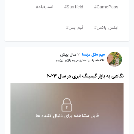
GamePass#
Starfield#
استارفیلد#
ایکس_باکس#
گیم_پس#
میم مثل مهسا
2 سال پیش
علاقمند به برنامه‌نویسی و بازی ابری و .....
نگاهی به بازار گیمینگ ابری در سال ۲۰۲۳
قابل مشاهده برای دنبال کننده ها