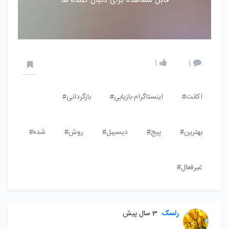
قابل مشاهده برای دنبال کننده ها
1
1
اکانت#
اینستاگرام-بازیابی#
بازگردانی#
بهترین#
پیج#
دیسیبل#
روش#
شده#
غیرفعال#
رلسک
3 سال پیش